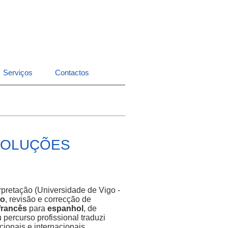
Serviços
Contactos
SOLUÇÕES
rpretação (Universidade de Vigo -
ão
, revisão e correcção de
francês
para
espanhol
, de
percurso profissional traduzi
ionais e internacionais.