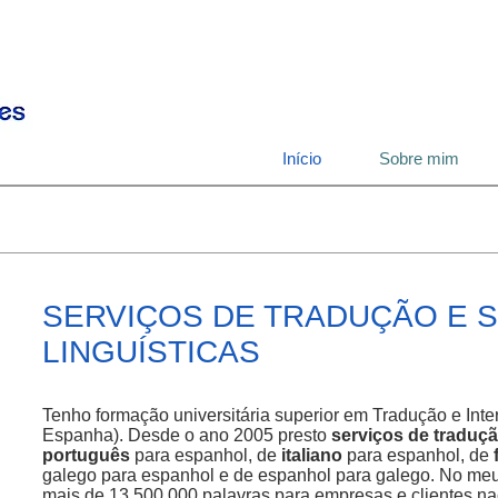
Início
Sobre mim
SERVIÇOS DE TRADUÇÃO E 
LINGUÍSTICAS
Tenho forma
ção universitária superior em Tradução e Inte
Espanha). Desde o ano 2005 presto
serviços de traduç
português
para espanhol, de
italiano
para espanhol, de
galego para espanhol e de espanhol para galego. No meu 
mais de 13 500 000 palavras para empresas e clientes nac