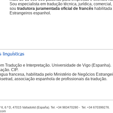
Sou especialista em tradução técnica, jurídica, comercial,
sou
tradutora juramentada oficial de francês
habilitada
Estrangeiros espanhol.
 linguísticas
 em Tradução e Interpretação. Universidade de Vigo (Espanha).
ação. CIP.
íngua francesa, habilitada pelo Ministério de Negócios Estrange
Asetrad, associação espanhola de profissionais da tradução.
.º 6, 6.º D, 47015 Valladolid (España). Tel. +34 983470280 - Tel. +34 670399276
.com